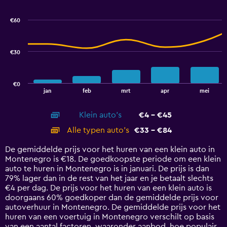
graphic.
chart
with
€60
2
data
series.
€30
The
chart
has
€0
1
End
jan
feb
mrt
apr
mei
of
X
interactive
axis
chart
Klein auto's
€4 - €45
displaying
categories.
Alle typen auto's
€33 - €84
Range:
14
De gemiddelde prijs voor het huren van een klein auto in
categories.
Montenegro is €18. De goedkoopste periode om een klein
The
auto te huren in Montenegro is in januari. De prijs is dan
chart
79% lager dan in de rest van het jaar en je betaalt slechts
has
€4 per dag. De prijs voor het huren van een klein auto is
1
doorgaans 60% goedkoper dan de gemiddelde prijs voor
Y
autoverhuur in Montenegro. De gemiddelde prijs voor het
axis
huren van een voertuig in Montenegro verschilt op basis
displaying
van een aantal factoren, waaronder aanbod, hoe populair