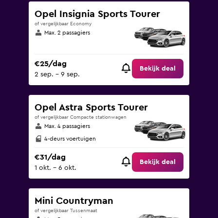
Opel Insignia Sports Tourer
of vergelijkbaar Economy
Max. 2 passagiers
€25/dag
Bekijk deal
2 sep. - 9 sep.
Opel Astra Sports Tourer
of vergelijkbaar Compacte stationwagen
Max. 4 passagiers
4-deurs voertuigen
€31/dag
Bekijk deal
1 okt. - 6 okt.
Mini Countryman
of vergelijkbaar Tussenmaat