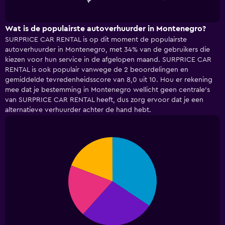
of
has
interactive
1
chart
X
Wat is de populairste autoverhuurder in Montenegro?
axis
SURPRICE CAR RENTAL is op dit moment de populairste
displaying
autoverhuurder in Montenegro, met 34% van de gebruikers die
categories.
kiezen voor hun service in de afgelopen maand. SURPRICE CAR
Range:
RENTAL is ook populair vanwege de 2 beoordelingen en
5
gemiddelde tevredenheidsscore van 8,0 uit 10. Hou er rekening
categories.
mee dat je bestemming in Montenegro wellicht geen centrale's
The
van SURPRICE CAR RENTAL heeft, dus zorg ervoor dat je een
chart
alternatieve verhuurder achter de hand hebt.
has
1
Y
axis
Pie
Chart
displaying
graphic.
chart
with
values.
4
Range:
slices.
0
to
18.