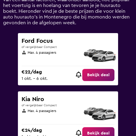
values.
het voertuig is en hoelang van tevoren je je huurauto
Range:
boekt. Hieronder vind je de beste prijzen die voor klein
0
auto huurauto's in Montenegro die bij momondo werden
to
gevonden in de afgelopen week.
90.
Ford Focus
of vergelijkbaar Compact
Max. 4 passagiers
€22/dag
Bekijk deal
1 okt. - 6 okt.
Kia Niro
of vergelijkbaar Compact
Max. 4 passagiers
€24/dag
Bekijk deal