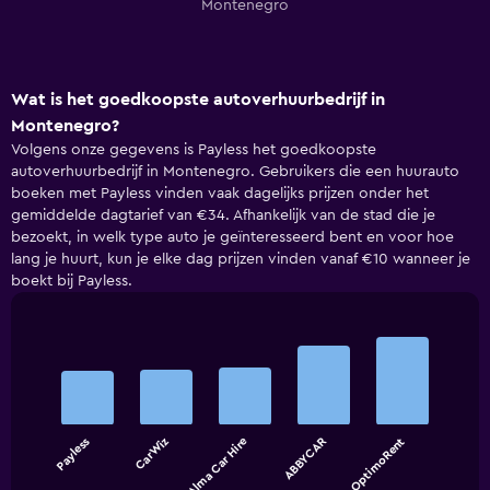
Montenegro
Wat is het goedkoopste autoverhuurbedrijf in
Montenegro?
Volgens onze gegevens is Payless het goedkoopste
autoverhuurbedrijf in Montenegro. Gebruikers die een huurauto
boeken met Payless vinden vaak dagelijks prijzen onder het
gemiddelde dagtarief van €34. Afhankelijk van de stad die je
bezoekt, in welk type auto je geïnteresseerd bent en voor hoe
lang je huurt, kun je elke dag prijzen vinden vanaf €10 wanneer je
boekt bij Payless.
Bar
Chart
graphic.
chart
with
5
bars.
Payless
CarWiz
Alma Car Hire
ABBYCAR
OptimoRent
The
chart
End