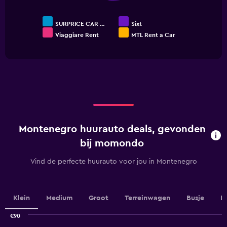
SURPRICE CAR …
Sixt
Viaggiare Rent
MTL Rent a Car
End
of
interactive
chart
Montenegro huurauto deals, gevonden
bij momondo
Vind de perfecte huurauto voor jou in Montenegro
Klein
Medium
Groot
Terreinwagen
Busje
L
€90
Combination
Chart