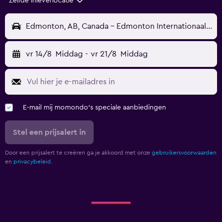
Zelfde inleverlocatie
Edmonton, AB, Canada - Edmonton Internationaal (YEG)
vr 14/8
Middag
-
vr 21/8
Middag
E-mail mij momondo's speciale aanbiedingen
Stel een prijsalert in
Door een prijsalert te creëren ga je akkoord met onze
gebruikersvoorwaarden
en
privacybeleid.