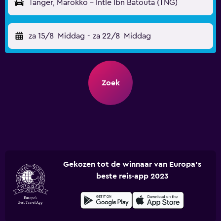
Tanger, Marokko - Intle Ibn Batouta (TNG)
za 15/8
Middag
-
za 22/8
Middag
Zoek
Gekozen tot de winnaar van Europa's
beste reis-app 2023