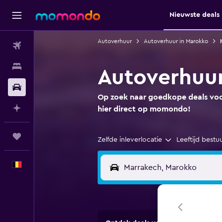
Nieuwste deals
Autoverhuur
Autoverhuur in Marokko
Vluchten
Verblijven
Autoverhuur
Autoverhuur
Op zoek naar goedkope deals voor
Plan met AI
hier direct op momondo!
Trips
Zelfde inleverlocatie
Leeftijd bestu
Nederlands