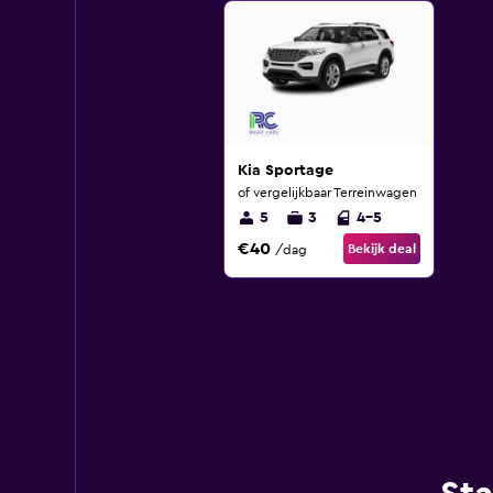
Kia Sportage
of vergelijkbaar Terreinwagen
5
3
4-5
€40
Bekijk deal
/dag