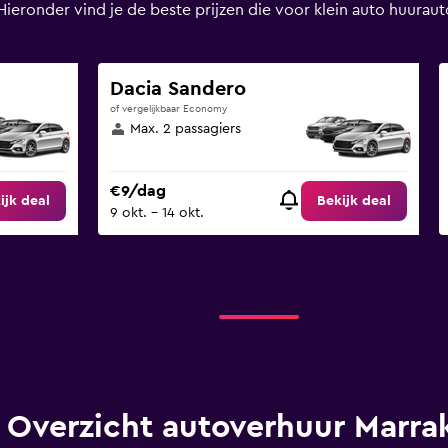
 Hieronder vind je de beste prijzen die voor klein auto huur
Dacia Sandero
of vergelijkbaar Economy
Max. 2 passagiers
€9/dag
ijk deal
Bekijk deal
9 okt. - 14 okt.
Overzicht autoverhuur Marra