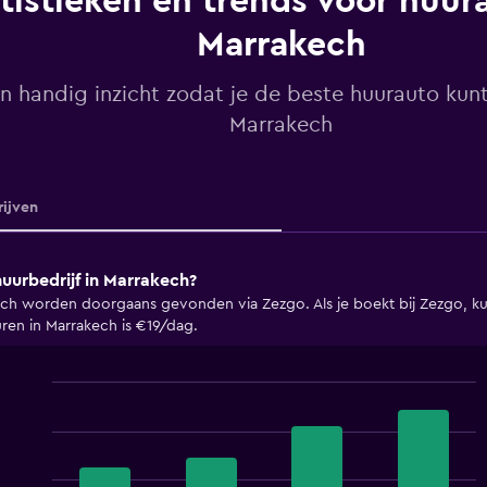
tistieken en trends voor huura
Marrakech
n handig inzicht zodat je de beste huurauto kunt
Marrakech
ijven
urbedrijf in Marrakech?
h worden doorgaans gevonden via Zezgo. Als je boekt bij Zezgo, kun 
ren in Marrakech is €19/dag.
Bar
Chart
graphic.
chart
with
4
bars.