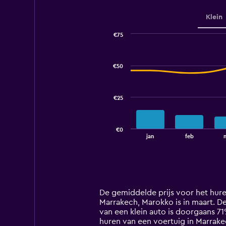
Klein
€75
Combination
Chart
graphic.
chart
with
€50
2
data
series.
€25
The
chart
has
€0
1
End
jan
feb
of
X
interactive
axis
chart
displaying
categories.
Range:
14
De gemiddelde prijs voor het hure
categories.
Marrakech, Marokko is in maart. De 
The
van een klein auto is doorgaans 7
chart
huren van een voertuig in Marrake