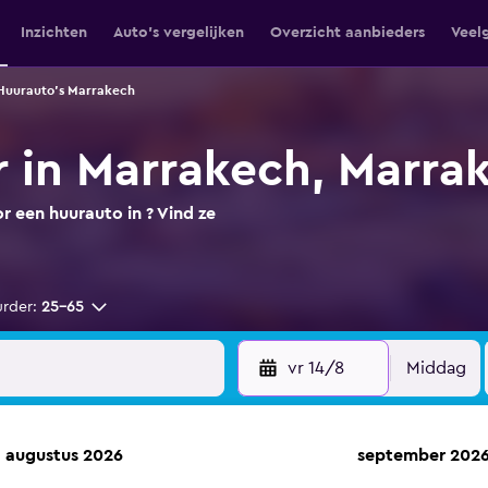
Inzichten
Auto's vergelijken
Overzicht aanbieders
Veel
Huurauto's Marrakech
 in Marrakech, Marrak
 een huurauto in ? Vind ze
urder:
25-65
vr 14/8
Middag
augustus 2026
september 202