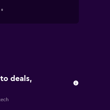
0
to deals,
kech