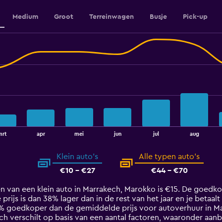
Medium
Groot
Terreinwagen
Busje
Pick-up
mrt
apr
mei
jun
jul
aug
Klein auto's
Alle typen auto's
€10 - €27
€44 - €70
n van een klein auto in Marrakech, Marokko is €15. De goedko
prijs is dan 38% lager dan in de rest van het jaar en je betaal
1% goedkoper dan de gemiddelde prijs voor autoverhuur in M
ch verschilt op basis van een aantal factoren, waaronder aanb