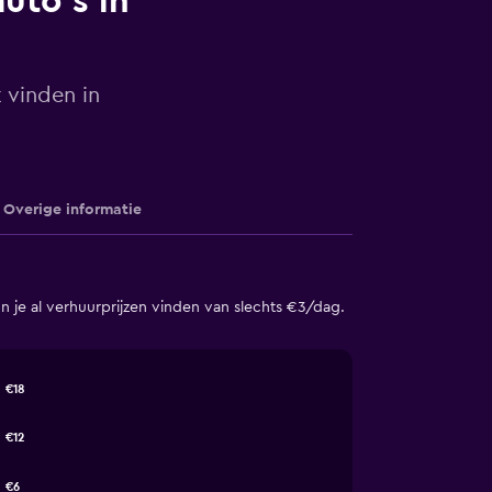
uto's in
 vinden in
Overige informatie
je al verhuurprijzen vinden van slechts €3/dag.
€18
€12
€6