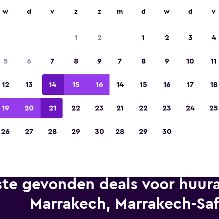
n op meer dan 70.000 locaties met momondo.
w
d
v
z
z
m
d
w
d
v
1
2
1
2
3
4
Gekozen tot de winnaar van Europa's beste re
5
6
7
8
9
7
8
9
10
11
app 2023
12
13
14
15
16
14
15
16
17
18
19
20
21
22
23
21
22
23
24
25
26
27
28
29
30
28
29
30
te gevonden deals voor huura
Marrakech, Marrakech-Saf