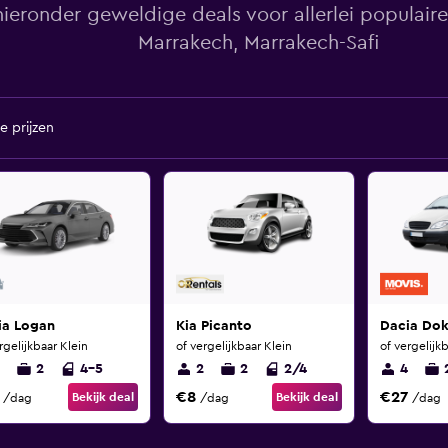
ieronder geweldige deals voor allerlei populaire
Marrakech, Marrakech-Safi
e prijzen
ia Logan
Kia Picanto
Dacia Dok
rgelijkbaar Klein
of vergelijkbaar Klein
of vergelijk
2
4-5
2
2
2/4
4
€8
€27
Bekijk deal
Bekijk deal
/dag
/dag
/dag