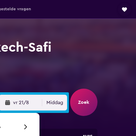
gestelde vragen
ech-Safi
Zoek
vr 21/8
Middag
6