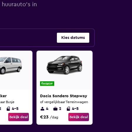
 huurauto's in
Kies datums
ker
Dacia Sandero Stepway
baar Busje
of vergelijkbaar Terreinwagen
2
4-5
4
2
4-5
€23
Bekijk deal
Bekijk deal
/dag