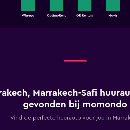
The
chart
End
Wheego
OptimoRent
OR Rentals
Movis
of
has
interactive
1
chart
X
axis
displaying
categories.
Range:
4
categories.
The
chart
has
1
rakech, Marrakech-Safi huurau
Y
axis
displaying
gevonden bij momondo
values.
Range:
Vind de perfecte huurauto voor jou in Marra
0
to
18.