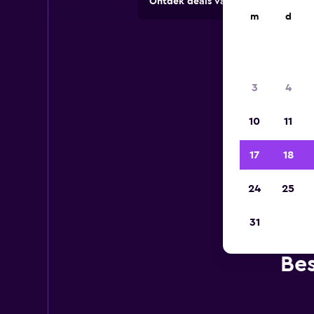
Ontdek deals van verhuurbedrijve
m
d
3
4
10
11
17
18
24
25
31
Bes