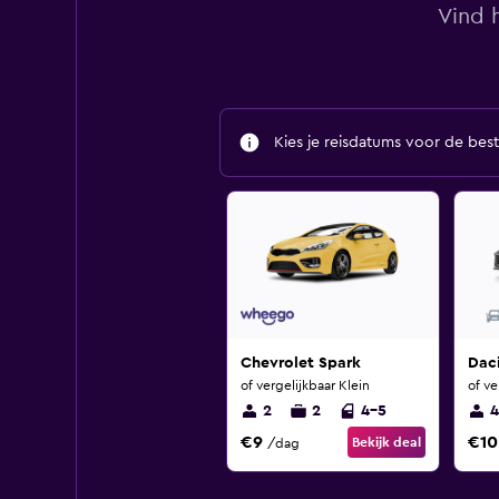
Vind h
Kies je reisdatums voor de best
Chevrolet Spark
Dac
of vergelijkbaar Klein
of ve
2
2
4-5
4
€9
€10
Bekijk deal
/dag