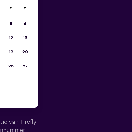
z
z
is-
5
6
12
13
19
20
26
27
t van
ie van Firefly
oonnummer