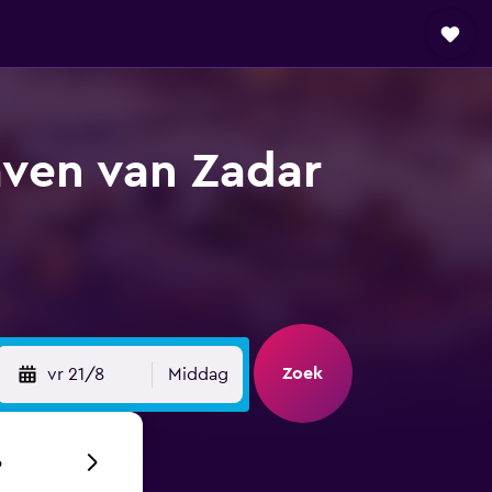
aven van Zadar
Zoek
vr 21/8
Middag
6