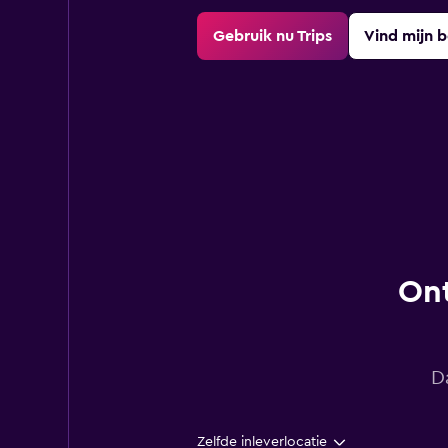
Gebruik nu Trips
Vind mijn 
Ont
D
Zelfde inleverlocatie