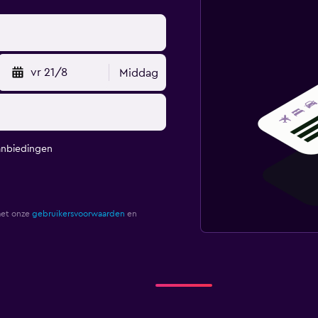
vr 21/8
Middag
anbiedingen
met onze
gebruikersvoorwaarden
en