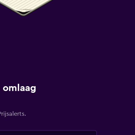
s omlaag
ijsalerts.