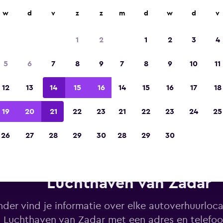
w
d
v
z
z
m
d
w
d
v
Gekozen tot de winnaar van Europa's beste re
app 2023
1
2
1
2
3
4
5
6
7
8
9
7
8
9
10
11
12
13
14
15
16
14
15
16
17
18
19
20
21
22
23
21
22
23
24
25
26
27
28
29
30
28
29
30
Firefly autoverhuur in de buur
Luchthaven van Zadar
der vind je informatie over elke autoverhuurlocat
n Luchthaven van Zadar met een adres en telef