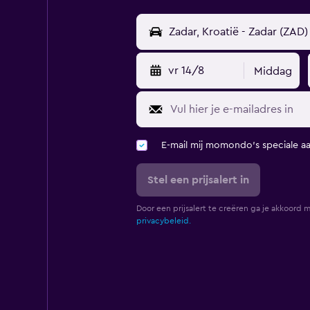
vr 14/8
Middag
E-mail mij momondo's speciale a
Stel een prijsalert in
Door een prijsalert te creëren ga je akkoord 
privacybeleid.