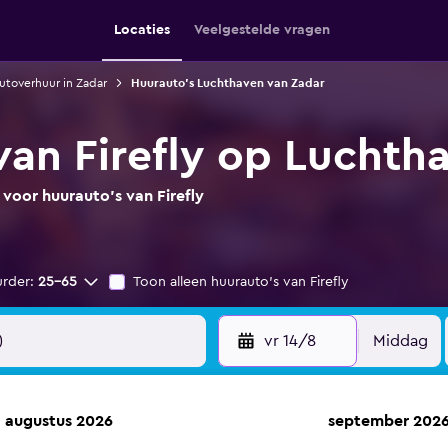
Locaties
Veelgestelde vragen
utoverhuur in Zadar
Huurauto's Luchthaven van Zadar
van Firefly op Luchth
 voor huurauto's van Firefly
urder:
25-65
Toon alleen huurauto's van Firefly
vr 14/8
Middag
augustus 2026
september 202