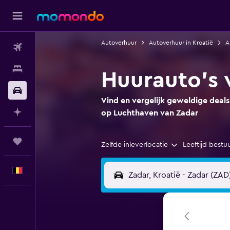
Autoverhuur
Autoverhuur in Kroatië
A
Vluchten
Verblijven
Huurauto's 
Autoverhuur
Vind en vergelijk geweldige deals
Plan met AI
op Luchthaven van Zadar
Trips
Zelfde inleverlocatie
Leeftijd bestu
Nederlands