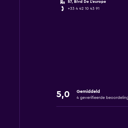
57, Blvd De L'europe
+33 4 42 10 43 91
Gemiddeld
5,0
4 geverifieerde beoordelin