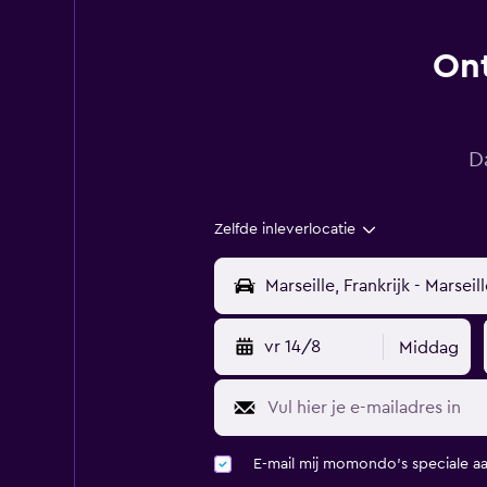
Ont
D
Zelfde inleverlocatie
vr 14/8
Middag
E-mail mij momondo's speciale a