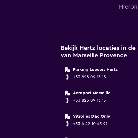
Hieron
Bekijk Hertz-locaties in d
van Marseille Provence
Parking Loueurs Hertz
+33 825 09 13 13
Aeroport Marseille
+33 825 09 13 13
Vitrolles D&c Only
+33 4 42 10 43 91