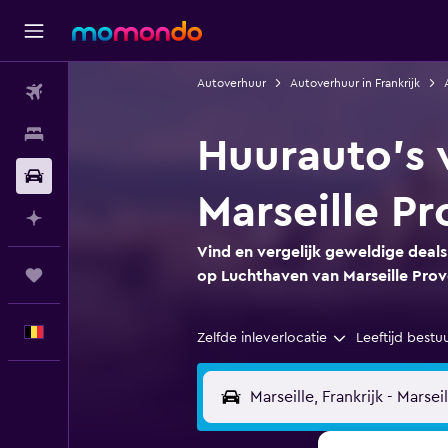
Autoverhuur
Autoverhuur in Frankrijk
Vluchten
Verblijven
Huurauto's 
Autoverhuur
Marseille P
Plan met AI
Vind en vergelijk geweldige deals
Trips
op Luchthaven van Marseille Pro
Nederlands
Zelfde inleverlocatie
Leeftijd bestu