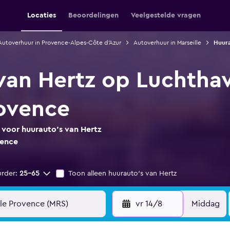
Locaties
Beoordelingen
Veelgestelde vragen
Autoverhuur in Provence-Alpes-Côte d'Azur
Autoverhuur in Marseille
Huura
van Hertz op Luchtha
rovence
 voor huurauto's van Hertz
vence
urder:
25-65
Toon alleen huurauto's van Hertz
vr 14/8
Middag