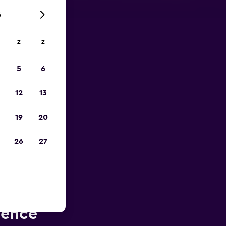
6
z
z
is-
5
6
12
13
19
20
26
27
t van
vence