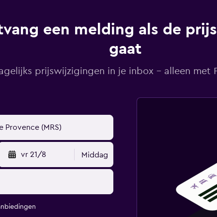
vang een melding als de prij
gaat
agelijks prijswijzigingen in je inbox - alleen met Pr
vr 21/8
Middag
anbiedingen