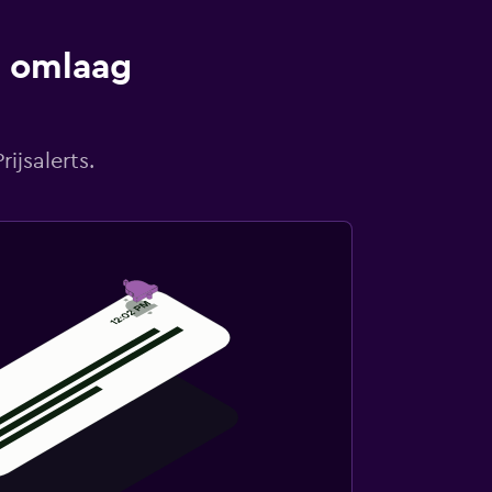
s omlaag
ijsalerts.