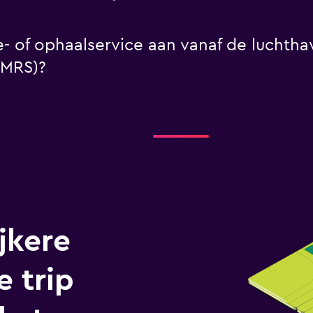
e- of ophaalservice aan vanaf de luchtha
(MRS)?
jkere
e trip