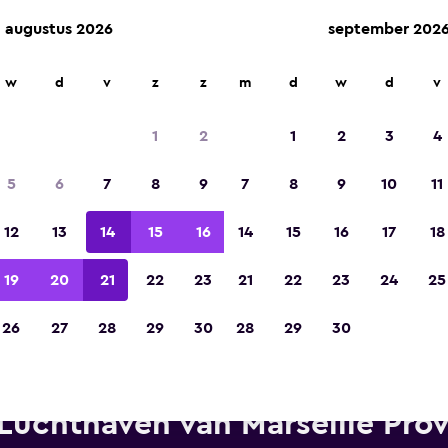
augustus 2026
september 202
w
d
v
z
z
m
d
w
d
v
Gekozen tot de winnaar van Europa's beste re
app 2023
1
2
1
2
3
4
5
6
7
8
9
7
8
9
10
11
12
13
14
15
16
14
15
16
17
18
19
20
21
22
23
21
22
23
24
25
26
27
28
29
30
28
29
30
Hertz autoverhuur in de buur
Luchthaven van Marseille Pro