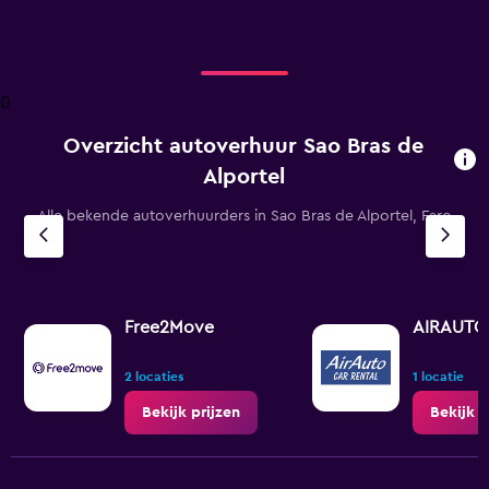
axis
displaying
categories.
Range:
4
0
categories.
The
Overzicht autoverhuur Sao Bras de
chart
has
Alportel
1
Y
Alle bekende autoverhuurders in Sao Bras de Alportel, Faro
axis
displaying
values.
Range:
0
Free2Move
AIRAUTO
to
4.5.
2 locaties
1 locatie
Bekijk prijzen
Bekijk p