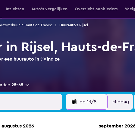
Inzichten
Auto's vergelijken
Overzicht aanbieders
Veel
Autoverhuur in Hauts-de-France
Huurauto's Rijsel
in Rijsel, Hauts-de-F
 een huurauto in ? Vind ze
urder:
25-65
do 13/8
Middag
augustus 2026
september 202