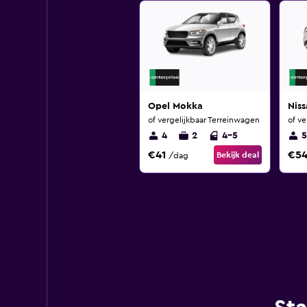
Opel Mokka
Niss
of vergelijkbaar Terreinwagen
of ve
4
2
4-5
5
€41
€5
Bekijk deal
/dag