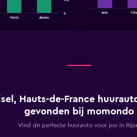
The
chart
End
Avis
Cit
0
of
has
Hertz
Alamo
interactive
1
chart
X
axis
displaying
categories.
Range:
4
categories.
The
chart
has
1
Y
jsel, Hauts-de-France huurauto
axis
displaying
gevonden bij momondo
values.
Range:
0
Vind de perfecte huurauto voor jou in Rijs
to
3.6.