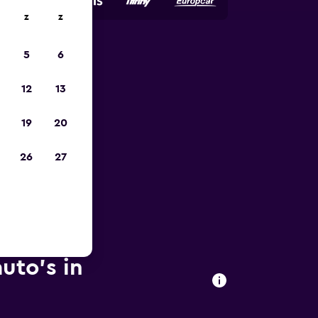
z
z
5
6
is-
12
13
19
20
26
27
uto's in