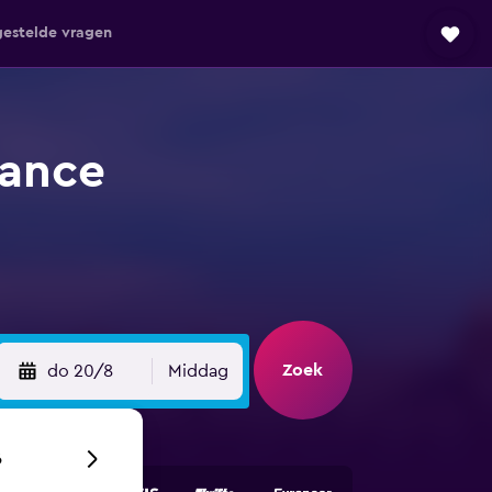
gestelde vragen
rance
Zoek
do 20/8
Middag
6