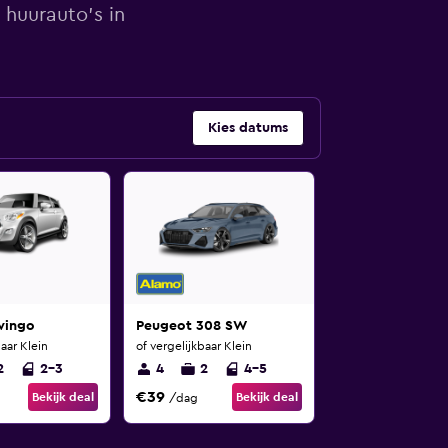
 huurauto's in
Kies datums
wingo
Peugeot 308 SW
baar Klein
of vergelijkbaar Klein
2
2-3
4
2
4-5
€39
Bekijk deal
Bekijk deal
/dag