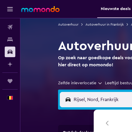
Nieuwste deals
Autoverhuur
Autoverhuur in Frankrijk
Vluchten
Verblijven
Autoverhuur 
Autoverhuur
Op zoek naar goedkope deals voor
Plan met AI
hier direct op momondo!
Trips
Zelfde inleverlocatie
Leeftijd bestu
Nederlands