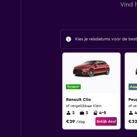
Vind h
Kies je reisdatums voor de best
Renault Clio
Peu
of vergelijkbaar Klein
of ve
2
2
4-5
4
€29
€3
Bekijk deal
/dag