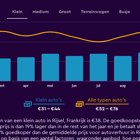
Klein
Medium
Groot
Terreinwagen
Busje
mrt
apr
mei
jun
jul
aug
Klein auto's
Alle typen auto's
€31 - €44
€52 - €76
 van een klein auto in Rijsel, Frankrijk is €38. De goedkoopst
 prijs is dan 19% lager dan in de rest van het jaar en je betaalt
2% goedkoper dan de gemiddelde prijs voor autoverhuur in Ri
lt op basis van een aantal factoren, waaronder aanbod, hoe pop