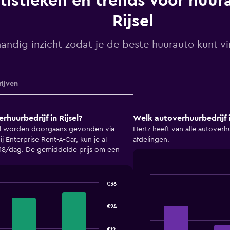
tistieken en trends voor huura
Rijsel
andig inzicht zodat je de beste huurauto kunt vin
ijven
huurbedrijf in Rijsel?
Welk autoverhuurbedrijf i
el worden doorgaans gevonden via
Hertz heeft van alle autoverh
ij Enterprise Rent-A-Car, kun je al
afdelingen.
€18/dag. De gemiddelde prijs om een
€36
Bar
Chart
graphic.
chart
with
€24
4
bars.
€12