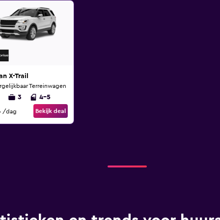
an X-Trail
rgelijkbaar Terreinwagen
3
4-5
4
Bekijk deal
/dag