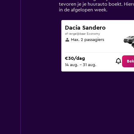
has
tevoren je je huurauto boekt. Hie
1
in de afgelopen week.
Y
axis
displaying
Dacia Sandero
values.
of vergelijkbaar Economy
Range:
Max. 2 passagiers
0
to
90.
€30/dag
Bek
14 aug. - 31 aug.