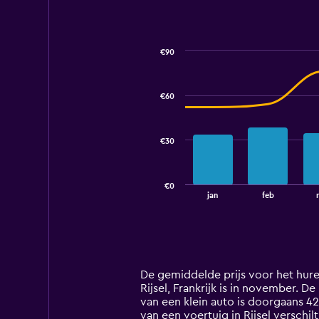
36.
€90
Combination
Chart
graphic.
chart
with
€60
2
data
series.
€30
The
chart
has
€0
1
End
jan
feb
of
X
interactive
axis
chart
displaying
categories.
Range:
14
De gemiddelde prijs voor het huren
categories.
Rijsel, Frankrijk is in november. De
The
van een klein auto is doorgaans 4
chart
van een voertuig in Rijsel verschi