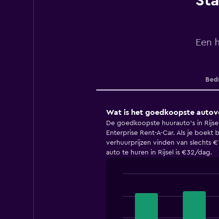
Sta
Een h
Bedr
Wat is het goedkoopste autover
De goedkoopste huurauto's in Rijs
Enterprise Rent-A-Car. Als je boekt b
verhuurprijzen vinden van slechts 
auto te huren in Rijsel is €32/dag.
Bar
Chart
graphic.
chart
with
4
bars.