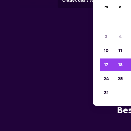
Ontdek deals van verhuurbedrijve
m
d
3
4
10
11
17
18
24
25
31
Bes