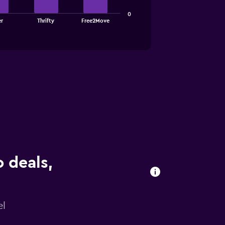
0
er
Thrifty
Free2Move
 deals,
el