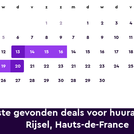
n op meer dan 70.000 locaties met momondo.
w
d
v
z
z
m
d
w
d
v
1
2
1
2
3
4
Gekozen tot de winnaar van Europa's beste re
5
6
7
8
9
7
8
9
10
11
app 2023
12
13
14
15
16
14
15
16
17
18
19
20
21
22
23
21
22
23
24
25
26
27
28
29
30
28
29
30
te gevonden deals voor huura
Rijsel, Hauts-de-France