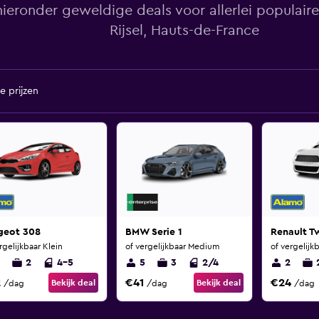
ieronder geweldige deals voor allerlei populaire
Rijsel, Hauts-de-France
e prijzen
geot 308
BMW Serie 1
Renault T
rgelijkbaar Klein
of vergelijkbaar Medium
of vergelijk
2
4-5
5
3
2/4
2
2
€41
€24
Bekijk deal
Bekijk deal
/dag
/dag
/dag