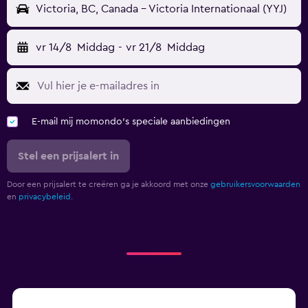
Victoria, BC, Canada - Victoria Internationaal (YYJ)
vr 14/8
Middag
-
vr 21/8
Middag
E-mail mij momondo's speciale aanbiedingen
Stel een prijsalert in
Door een prijsalert te creëren ga je akkoord met onze
gebruikersvoorwaarden
en
privacybeleid.