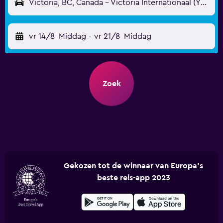
Victoria, BC, Canada - Victoria Internationaal (YYJ)
vr 14/8
Middag
-
vr 21/8
Middag
Zoek
Gekozen tot de winnaar van Europa's
beste reis-app 2023