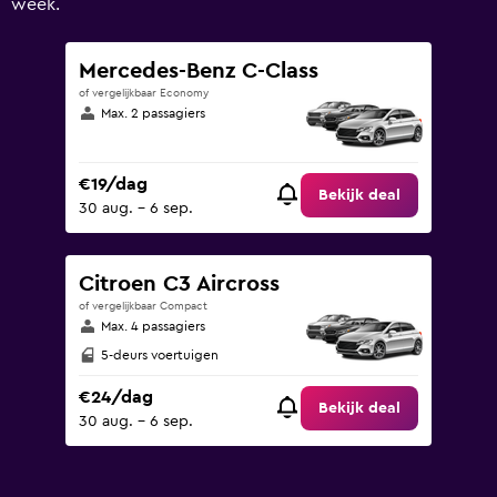
week.
Mercedes-Benz C-Class
of vergelijkbaar Economy
Max. 2 passagiers
€19/dag
Bekijk deal
30 aug. - 6 sep.
Citroen C3 Aircross
of vergelijkbaar Compact
Max. 4 passagiers
5-deurs voertuigen
€24/dag
Bekijk deal
30 aug. - 6 sep.