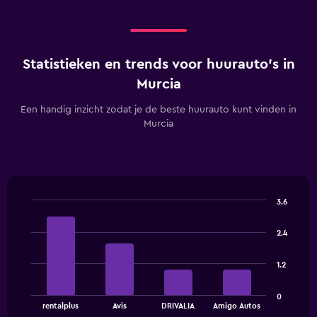
Statistieken en trends voor huurauto's in
Murcia
Een handig inzicht zodat je de beste huurauto kunt vinden in
Murcia
3.6
Bar
Chart
graphic.
chart
2.4
with
4
bars.
1.2
The
0
chart
End
rentalplus
Avis
DRIVALIA
Amigo Autos
of
has