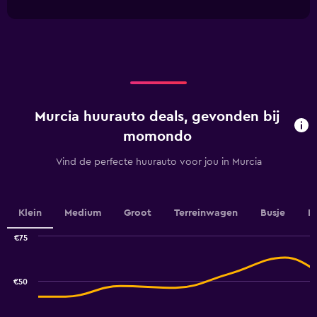
interactive
1
chart
X
axis
displaying
categories.
Range:
4
categories.
Murcia huurauto deals, gevonden bij
The
chart
momondo
has
1
Vind de perfecte huurauto voor jou in Murcia
Y
axis
displaying
values.
Klein
Medium
Groot
Terreinwagen
Busje
L
Range:
0
€75
Combination
to
Chart
graphic.
chart
3.6.
with
€50
2
data
series.