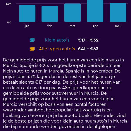
€25
The
chart
has
€0
1
End
jan
feb
mrt
apr
mei
of
X
interactive
axis
chart
Klein auto's
€17 - €32
displaying
categories.
Alle typen auto's
€41 - €63
Range:
14
De gemiddelde prijs voor het huren van een klein auto in
categories.
Murcia, Spanje is €25. De goedkoopste periode om een
The
klein auto te huren in Murcia, Spanje is in november. De
chart
prijs is dan 35% lager dan in de rest van het jaar en je
has
betaalt slechts €17 per dag. De prijs voor het huren van
1
een klein auto is doorgaans 48% goedkoper dan de
Y
gemiddelde prijs voor autoverhuur in Murcia. De
axis
gemiddelde prijs voor het huren van een voertuig in
displaying
Murcia verschilt op basis van een aantal factoren,
values.
waaronder aanbod, hoe populair het voertuig is en
Range:
hoelang van tevoren je je huurauto boekt. Hieronder vind
0
je de beste prijzen die voor klein auto huurauto's in Murcia
to
die bij momondo werden gevonden in de afgelopen
75.