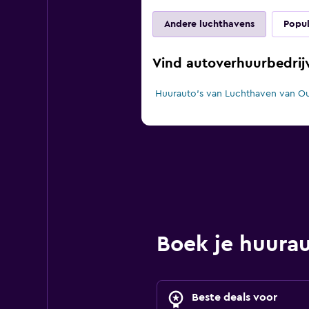
Andere luchthavens
Popul
Vind autoverhuurbedrij
Huurauto's van Luchthaven van O
Boek je huura
Beste deals voor