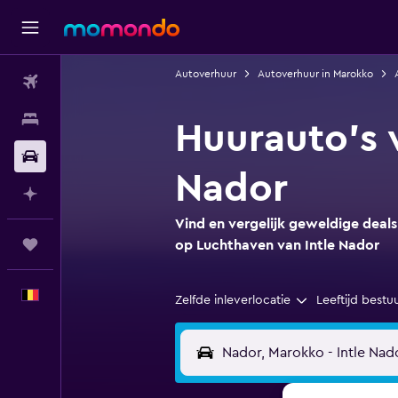
Autoverhuur
Autoverhuur in Marokko
Vluchten
Verblijven
Huurauto's 
Autoverhuur
Nador
Plan met AI
Vind en vergelijk geweldige deals
Trips
op Luchthaven van Intle Nador
Nederlands
Zelfde inleverlocatie
Leeftijd bestu