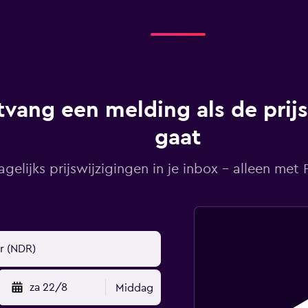
vang een melding als de prij
gaat
agelijks prijswijzigingen in je inbox - alleen met Pr
za 22/8
Middag