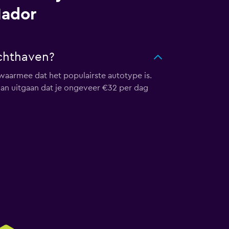
Nador
uchthaven?
waarmee dat het populairste autotype is.
rvan uitgaan dat je ongeveer €32 per dag