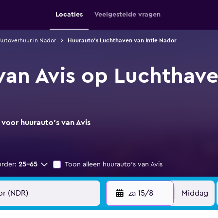
Locaties
Veelgestelde vragen
Autoverhuur in Nador
Huurauto's Luchthaven van Intle Nador
van Avis op Luchthave
 voor huurauto's van Avis
urder:
25-65
Toon alleen huurauto's van Avis
za 15/8
Middag