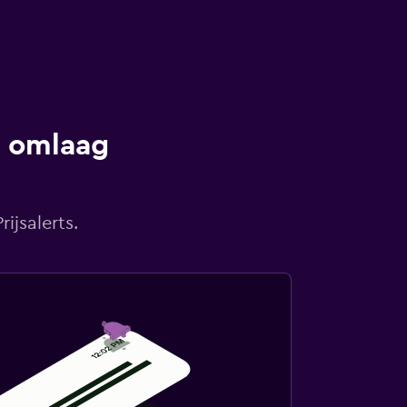
s omlaag
ijsalerts.