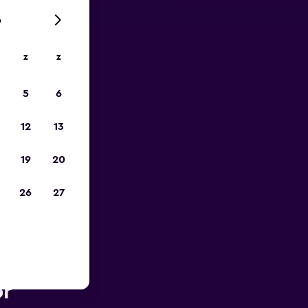
6
z
z
is-
5
6
12
13
19
20
26
27
 van
or