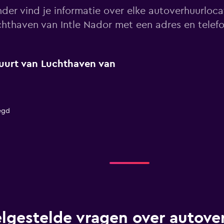
der vind je informatie over elke autoverhuurlocat
chthaven van Intle Nador met een adres en tele
 buurt van Luchthaven van
egd
lgestelde vragen over autover