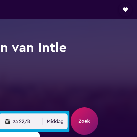
n van Intle
Zoek
za 22/8
Middag