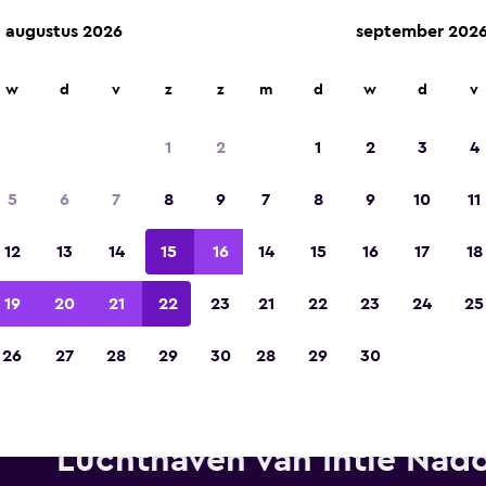
augustus 2026
september 202
w
d
v
z
z
m
d
w
d
v
Gekozen tot de winnaar van Europa's beste re
app 2023
1
2
1
2
3
4
5
6
7
8
9
7
8
9
10
11
12
13
14
15
16
14
15
16
17
18
19
20
21
22
23
21
22
23
24
25
26
27
28
29
30
28
29
30
Avis autoverhuur in de buurt
Luchthaven van Intle Nad