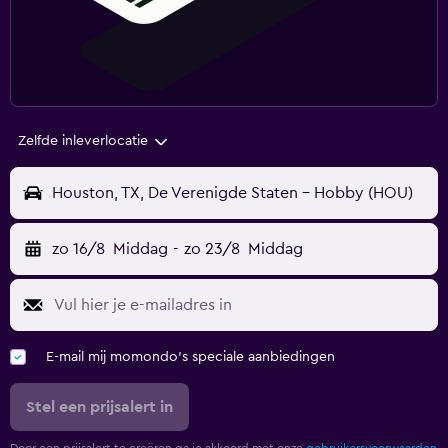
Zelfde inleverlocatie
Houston, TX, De Verenigde Staten - Hobby (HOU)
zo 16/8
Middag
-
zo 23/8
Middag
E-mail mij momondo's speciale aanbiedingen
Stel een prijsalert in