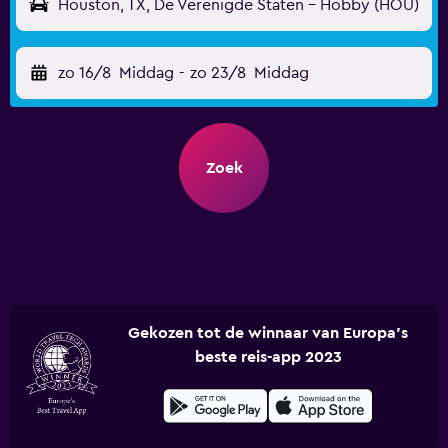
Houston, TX, De Verenigde Staten - Hobby (HOU)
zo 16/8
Middag
-
zo 23/8
Middag
Zoek
Gekozen tot de winnaar van Europa's
beste reis-app 2023