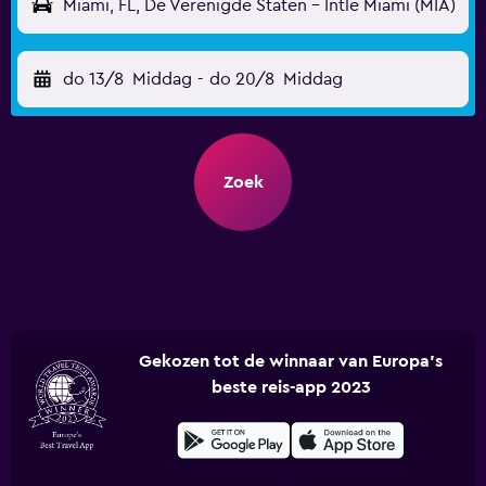
Miami, FL, De Verenigde Staten - Intle Miami (MIA)
do 13/8
Middag
-
do 20/8
Middag
Zoek
Gekozen tot de winnaar van Europa's
beste reis-app 2023