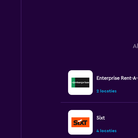
values.
Range:
0
to
75.
A
Enterprise Rent-A
2 locaties
Sixt
4 locaties