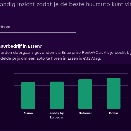
andig inzicht zodat je de beste huurauto kunt vi
ijven
urbedrijf in Essen?
den doorgaans gevonden via Enterprise Rent-A-Car. Als je boekt bij E
elde prijs om een auto te huren in Essen is €32/dag.
Bar
Chart
graphic.
chart
with
4
bars.
The
Alamo
keddy by
National
Dollar
chart
End
Europcar
of
has
interactive
1
chart