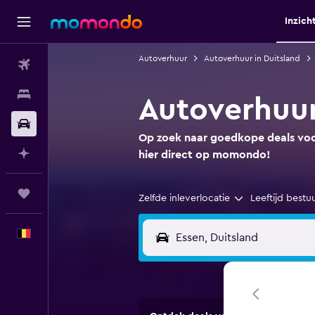
Inzich
Autoverhuur
Autoverhuur in Duitsland
Vluchten
Verblijven
Autoverhuur
Autoverhuur
Op zoek naar goedkope deals voor
Plan met AI
hier direct op momondo!
Trips
Zelfde inleverlocatie
Leeftijd bestu
Nederlands