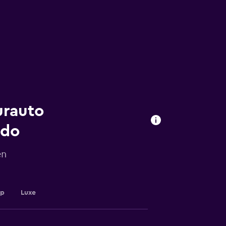
urauto
ndo
en
up
Luxe