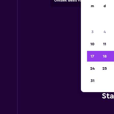
Ontdek deals van verhuurbedrijve
m
d
3
4
10
11
17
18
24
25
31
Sta