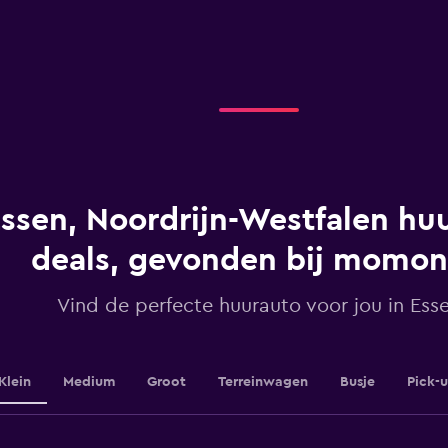
X
axis
displaying
categories.
Range:
4
categories.
The
chart
has
1
ssen, Noordrijn-Westfalen hu
Y
axis
displaying
deals, gevonden bij momo
values.
Range:
Vind de perfecte huurauto voor jou in Ess
0
to
30.
Klein
Medium
Groot
Terreinwagen
Busje
Pick-