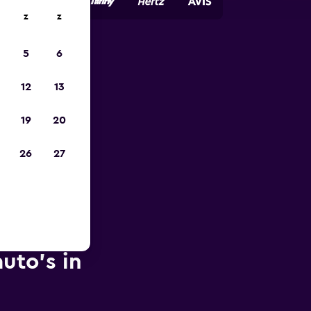
z
z
5
6
is-
12
13
19
20
26
27
uto's in