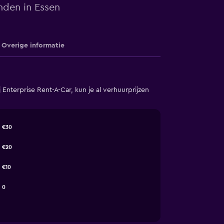
nden in Essen
Overige informatie
nterprise Rent-A-Car, kun je al verhuurprijzen
€30
€20
€10
0