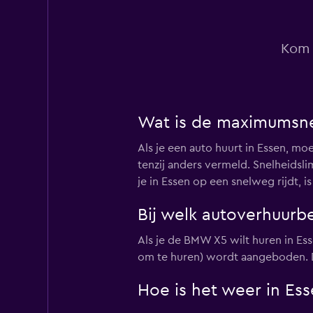
Hertz
2 locaties
Kom 
Avis
Wat is de maximumsnel
1 locatie
Als je een auto huurt in Essen, mo
tenzij anders vermeld. Snelheids
je in Essen op een snelweg rijdt,
Star Car
Bij welk autoverhuurb
1 locatie
Als je de BMW X5 wilt huren in Ess
om te huren) wordt aangeboden. D
Hoe is het weer in Ess