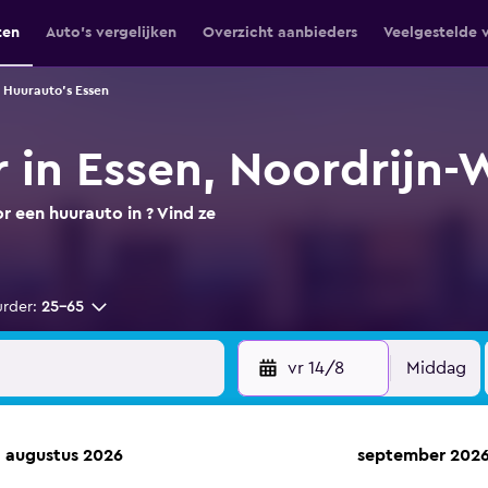
ten
Auto's vergelijken
Overzicht aanbieders
Veelgestelde 
Huurauto's Essen
 in Essen, Noordrijn-
 een huurauto in ? Vind ze
urder:
25-65
vr 14/8
Middag
augustus 2026
september 202