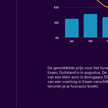
graphic.
chart
with
€50
2
data
series.
€25
The
chart
has
€0
1
End
jan
feb
of
X
interactive
axis
chart
displaying
categories.
Range:
14
De gemiddelde prijs voor het hure
categories.
Essen, Duitsland is in augustus. De
The
van een klein auto is doorgaans 3
chart
van een voertuig in Essen verschil
has
tevoren je je huurauto boekt.
1
Y
axis
displaying