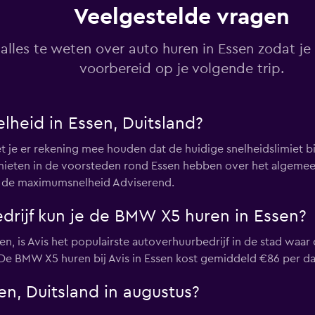
Veelgestelde vragen
Bekijk prijzen
alles te weten over auto huren in Essen zodat je
voorbereid op je volgende trip.
Bekijk prijzen
heid in Essen, Duitsland?
et je er rekening mee houden dat de huidige snelheidslimiet bi
limieten in de voorsteden rond Essen hebben over het algem
 is de maximumsnelheid Adviserend.
Bekijk prijzen
edrijf kun je de BMW X5 huren in Essen?
en, is Avis het populairste autoverhuurbedrijf in de stad waar
e BMW X5 huren bij Avis in Essen kost gemiddeld €86 per da
en, Duitsland in augustus?