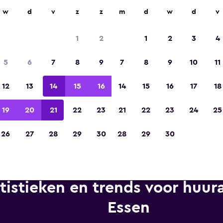
n op meer dan 70.000 locaties met momondo.
w
d
v
z
z
m
d
w
d
v
1
2
1
2
3
4
Gekozen tot de winnaar van Europa's beste re
5
6
7
8
9
7
8
9
10
11
app 2023
12
13
14
15
16
14
15
16
17
18
19
20
21
22
23
21
22
23
24
25
26
27
28
29
30
28
29
30
tistieken en trends voor huura
Essen