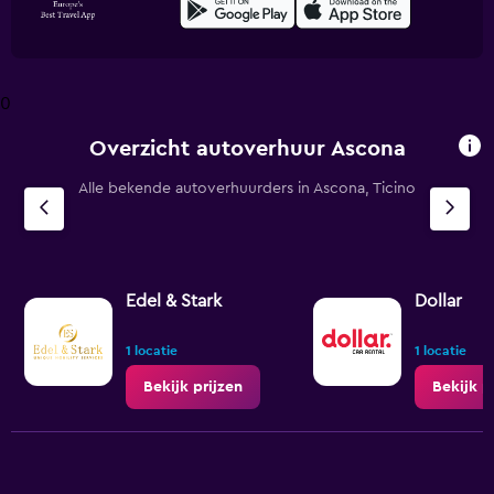
0
Overzicht autoverhuur Ascona
Alle bekende autoverhuurders in Ascona, Ticino
Edel & Stark
Dollar
1 locatie
1 locatie
Bekijk prijzen
Bekijk p