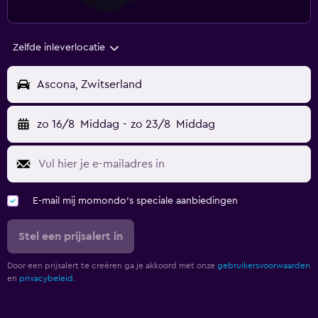
Zelfde inleverlocatie
Ascona, Zwitserland
zo 16/8
Middag
-
zo 23/8
Middag
E-mail mij momondo's speciale aanbiedingen
Stel een prijsalert in
Door een prijsalert te creëren ga je akkoord met onze
gebruikersvoorwaarden
en
privacybeleid.