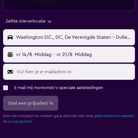
Zelfde inleverlocatie
Washington D.C., DC, De Verenigde Staten - Dulles Internationaal (IAD)
vr 14/8
Middag
-
vr 21/8
Middag
E-mail mij momondo's speciale aanbiedingen
Stel een prijsalert in
Door een prijsalert te creëren ga je akkoord met onze
gebruikersvoorwaarden
en
privacybeleid.