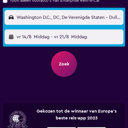
Toon alleen huurauto's van Enterprise Rent-A-Car
Washington D.C., DC, De Verenigde Staten - Dulles Internationaal (IAD)
vr 14/8
Middag
-
vr 21/8
Middag
Zoek
Gekozen tot de winnaar van Europa's
beste reis-app 2023