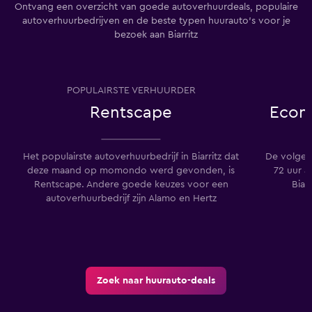
Ontvang een overzicht van goede autoverhuurdeals, populaire
autoverhuurbedrijven en de beste typen huurauto's voor je
bezoek aan Biarritz
POPULAIRSTE VERHUURDER
Rentscape
Econ
Het populairste autoverhuurbedrijf in Biarritz dat
De volgen
deze maand op momondo werd gevonden, is
72 uur a
Rentscape. Andere goede keuzes voor een
Biar
autoverhuurbedrijf zijn Alamo en Hertz
Zoek naar huurauto-deals