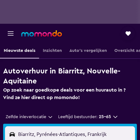
Nieuwste deals
Inzichten
Auto's vergelijken
Overzicht a
Autoverhuur in Biarritz, Nouvelle-
Aquitaine
Op zoek naar goedkope deals voor een huurauto in ?
Vind ze hier direct op momondo!
Zelfde inleverlocatie
Leeftijd bestuurder:
25-65
Biarritz, Pyrénées-Atlantiques, Frankrijk