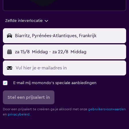
Zelfde inleverlocatie
Biarritz, Pyrénées-Atlantiques, Frankrijk
za 15/8
Middag
-
za 22/8
Middag
E-mail mij momondo's speciale aanbiedingen
Stel een prijsalert in
Door een prijsalert te creëren ga je akkoord met onze
gebruikersvoorwaarden
en
privacybeleid.