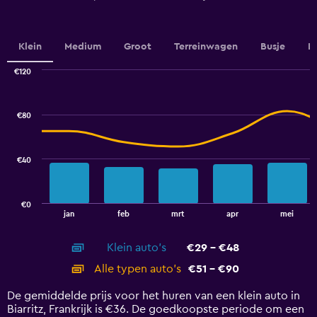
Y
axis
displaying
values.
Klein
Medium
Groot
Terreinwagen
Busje
L
Range:
0
€120
Combination
to
Chart
graphic.
chart
2.4.
with
€80
2
data
series.
€40
The
chart
has
€0
1
End
jan
feb
mrt
apr
mei
of
X
interactive
axis
chart
Klein auto's
€29 - €48
displaying
categories.
Alle typen auto's
€51 - €90
Range:
14
De gemiddelde prijs voor het huren van een klein auto in
categories.
Biarritz, Frankrijk is €36. De goedkoopste periode om een
The