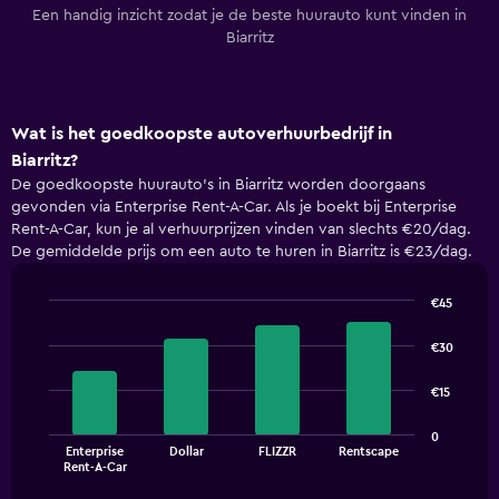
Een handig inzicht zodat je de beste huurauto kunt vinden in
Biarritz
Wat is het goedkoopste autoverhuurbedrijf in
Biarritz?
De goedkoopste huurauto's in Biarritz worden doorgaans
gevonden via Enterprise Rent-A-Car. Als je boekt bij Enterprise
Rent-A-Car, kun je al verhuurprijzen vinden van slechts €20/dag.
De gemiddelde prijs om een auto te huren in Biarritz is €23/dag.
€45
Bar
Chart
graphic.
chart
€30
with
4
€15
bars.
The
0
Enterprise
Dollar
FLIZZR
Rentscape
chart
End
Rent-A-Car
of
has
interactive