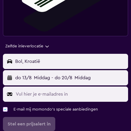
Zelfde inleverlocatie
Bol, Kroatië
do 13/8
Middag
-
do 20/8
Middag
E-mail mij momondo's speciale aanbiedingen
Stel een prijsalert in