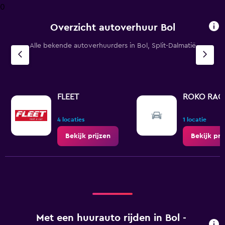
0
categories.
The
Overzicht autoverhuur Bol
chart
has
Alle bekende autoverhuurders in Bol, Split-Dalmatië
1
Y
axis
displaying
values.
Range:
FLEET
ROKO RAC
0
to
4 locaties
1 locatie
4.5.
Bekijk prijzen
Bekijk pri
Met een huurauto rijden in Bol -