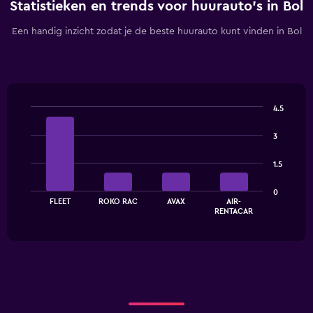
Statistieken en trends voor huurauto's in Bol
Een handig inzicht zodat je de beste huurauto kunt vinden in Bol
4.5
Bar
Chart
graphic.
chart
3
with
4
1.5
bars.
The
0
FLEET
ROKO RAC
AVAX
AIR-
chart
End
RENTACAR
of
has
interactive
1
chart
X
axis
displaying
categories.
Range:
4