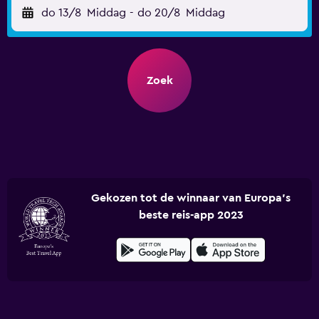
do 13/8
Middag
-
do 20/8
Middag
Zoek
Gekozen tot de winnaar van Europa's
beste reis-app 2023