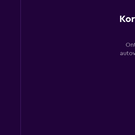
Kor
ORLANDO
2 locaties
Ont
autov
NIZACARS
1 locatie
SURPRICE CAR RE
1 locatie