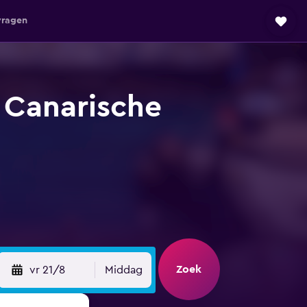
vragen
, Canarische
Zoek
vr 21/8
Middag