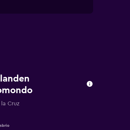
ilanden
momondo
 la Cruz
abrio