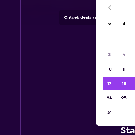
Ontdek deals van verhuurbedrijve
m
d
3
4
10
11
17
18
24
25
31
Sta