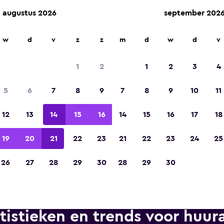
augustus 2026
september 202
n op meer dan 70.000 locaties met momondo.
w
d
v
z
z
m
d
w
d
v
1
2
1
2
3
4
Gekozen tot de winnaar van Europa's beste re
5
6
7
8
9
7
8
9
10
11
app 2023
12
13
14
15
16
14
15
16
17
18
19
20
21
22
23
21
22
23
24
25
26
27
28
29
30
28
29
30
tistieken en trends voor huura