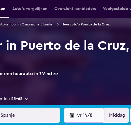
ten
Auto's vergelijken
Overzicht aanbieders
Veelgestelde 
utoverhuur in Canarische Eilanden
Huurauto's Puerto de la Cruz
 in Puerto de la Cruz
 een huurauto in ? Vind ze
urder:
25-65
vr 14/8
Middag