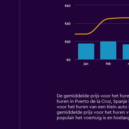
€60
Combination
Chart
graphic.
chart
with
€40
2
data
series.
€20
The
chart
has
€0
1
End
jan
feb
of
X
interactive
axis
chart
displaying
categories.
Range:
14
De gemiddelde prijs voor het huren
categories.
huren in Puerto de la Cruz, Spanje i
The
voor het huren van een klein auto
chart
gemiddelde prijs voor het huren v
has
populair het voertuig is en hoelan
1
Y