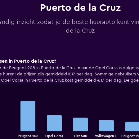
Puerto de la Cruz
andig inzicht zodat je de beste huurauto kunt vi
de la Cruz
n in Puerto de la Cruz?
e Peugeot 208 in Puerto de la Cruz, maar de Opel Corsa is volgens
e huren: de prijzen zijn gemiddeld €17 per dag. Sommige gebruikers
e Opel Corsa in Puerto de la Cruz kost gemiddeld €17 per dag. De go
Bar
Chart
graphic.
chart
with
5
bars.
The
Peugeot 208
Opel Corsa
Fiat 500
Volkswagen T-
Peugeot 2
chart
End