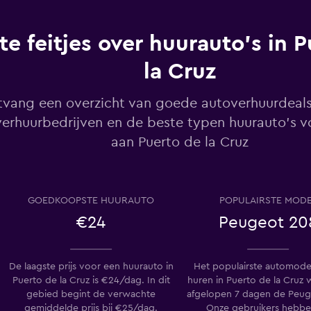
te feitjes over huurauto's in 
la Cruz
Bekijk prijzen
vang een overzicht van goede autoverhuurdeals
erhuurbedrijven en de beste typen huurauto's v
aan Puerto de la Cruz
Bekijk prijzen
GOEDKOOPSTE HUURAUTO
POPULAIRSTE MOD
€24
Peugeot 20
NTAL
Bekijk prijzen
De laagste prijs voor een huurauto in
Het populairste automode
Puerto de la Cruz is €24/dag. In dit
huren in Puerto de la Cruz 
gebied begint de verwachte
afgelopen 7 dagen de Peug
gemiddelde prijs bij €25/dag.
Onze gebruikers hebben