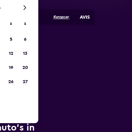
6
z
z
5
6
is-
12
13
19
20
26
27
uto's in