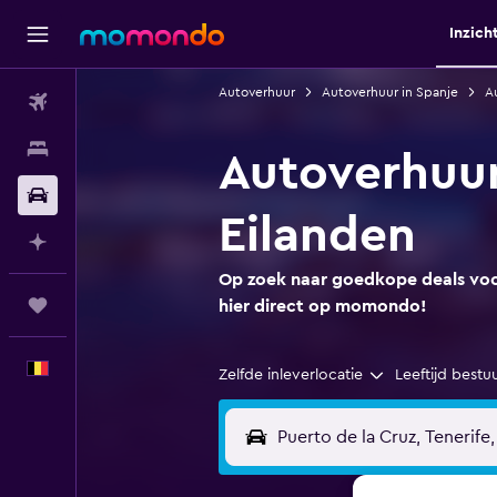
Inzich
Autoverhuur
Autoverhuur in Spanje
A
Vluchten
Verblijven
Autoverhuur
Autoverhuur
Eilanden
Plan met AI
Op zoek naar goedkope deals voor
Trips
hier direct op momondo!
Nederlands
Zelfde inleverlocatie
Leeftijd bestu