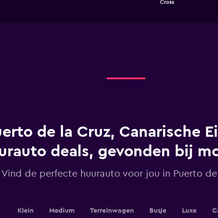
Cross
of
has
interactive
1
chart
X
axis
displaying
categories.
Range:
5
categories.
The
chart
has
1
erto de la Cruz, Canarische E
Y
axis
displaying
urauto deals, gevonden bij 
values.
Range:
Vind de perfecte huurauto voor jou in Puerto de
0
to
45.
Klein
Medium
Terreinwagen
Busje
Luxe
C