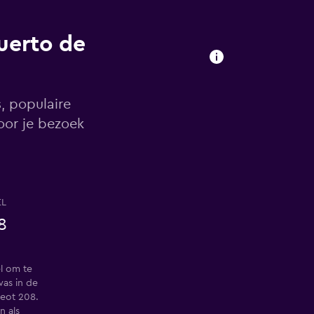
Puerto de
, populaire
oor je bezoek
EL
8
l om te
was in de
eot 208.
 als