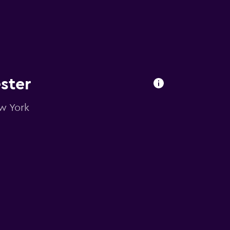
ster
w York