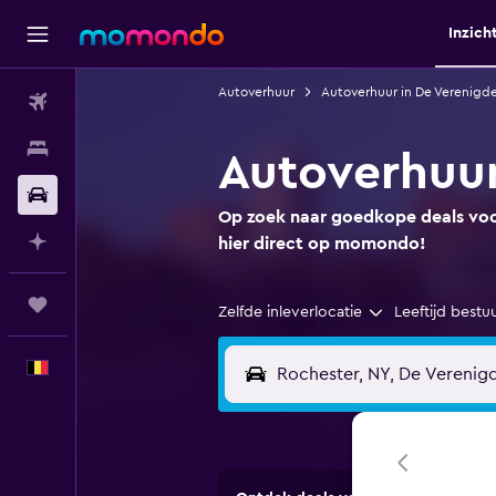
Inzich
Autoverhuur
Autoverhuur in De Verenigd
Vluchten
Verblijven
Autoverhuur
Autoverhuur
Op zoek naar goedkope deals voor
Plan met AI
hier direct op momondo!
Trips
Zelfde inleverlocatie
Leeftijd bestu
Nederlands