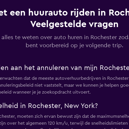
t een huurauto rijden in Roch
Veelgestelde vragen
Bekijk prijzen
alles te weten over auto huren in Rochester zoda
bent voorbereid op je volgende trip.
Bekijk prijzen
den aan het annuleren van mijn Rochest
 verwachten dat de meeste autoverhuurbedrijven in Rocheste
leringsbeleid niet vaststelt, maar we kunnen je helpen goed
beleid wanneer je je zoekopdracht uitvoert.
Bekijk prijzen
lheid in Rochester, New York?
ochester, moeten zich ervan bewust zijn dat de maximumsnelhe
ijn over het algemeen 120 km/u, terwijl de snelheidslimiete