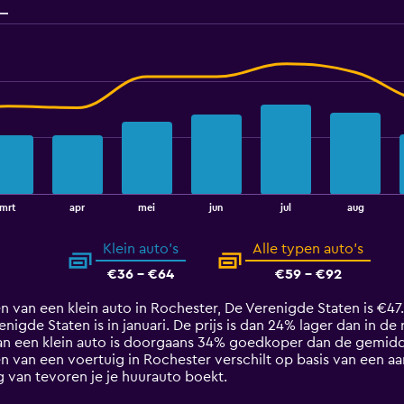
mrt
apr
mei
jun
jul
aug
Klein auto's
Alle typen auto's
€36 - €64
€59 - €92
n van een klein auto in Rochester, De Verenigde Staten is €4
nigde Staten is in januari. De prijs is dan 24% lager dan in de r
van een klein auto is doorgaans 34% goedkoper dan de gemidd
n van een voertuig in Rochester verschilt op basis van een a
g van tevoren je je huurauto boekt.