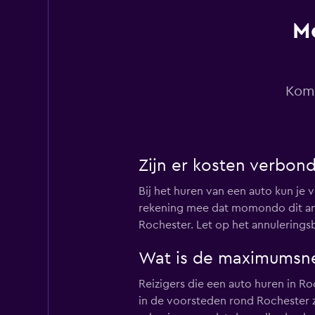
Me
Avis
3 locaties
Kom 
Budget
Zijn er kosten verbon
3 locaties
Bij het huren van een auto kun je
rekening mee dat momondo dit annu
Rochester. Let op het annulerings
Hertz
Wat is de maximumsne
4 locaties
Reizigers die een auto huren in R
in de voorsteden rond Rochester z