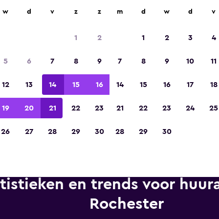
n op meer dan 70.000 locaties met momondo.
w
d
v
z
z
m
d
w
d
v
1
2
1
2
3
4
Gekozen tot de winnaar van Europa's beste re
5
6
7
8
9
7
8
9
10
11
app 2023
12
13
14
15
16
14
15
16
17
18
19
20
21
22
23
21
22
23
24
25
26
27
28
29
30
28
29
30
tistieken en trends voor huura
Rochester