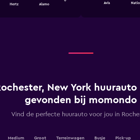
chart
0
End
Avis
Natio
Hertz
Alamo
of
has
interactive
1
chart
X
axis
displaying
categories.
Range:
4
categories.
The
chart
has
1
Y
ochester, New York huurauto 
axis
displaying
gevonden bij momondo
values.
Range:
0
Vind de perfecte huurauto voor jou in Roche
to
4.5.
Medium
Groot
Terreinwagen
Busje
Pick-up