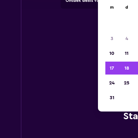
Ontdek deals van verhuurbedrijve
m
d
3
4
10
11
17
18
24
25
31
Sta