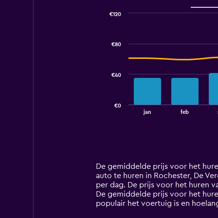
€120
Combination
Chart
graphic.
chart
with
€80
2
data
series.
€40
The
chart
has
€0
1
End
jan
feb
of
X
interactive
axis
chart
displaying
categories.
Range:
14
De gemiddelde prijs voor het hure
categories.
auto te huren in Rochester, De Vere
The
per dag. De prijs voor het huren 
chart
De gemiddelde prijs voor het hure
has
populair het voertuig is en hoelan
1