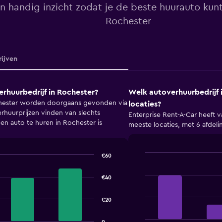
n handig inzicht zodat je de beste huurauto kunt
Rochester
ijven
rhuurbedrijf in Rochester?
Welk autoverhuurbedrijf 
hester worden doorgaans gevonden via
locaties?
 verhuurprijzen vinden van slechts
Enterprise Rent-A-Car heeft v
n auto te huren in Rochester is
meeste locaties, met 6 afdeli
€60
Bar
Chart
graphic.
chart
€40
with
4
bars.
€20
The