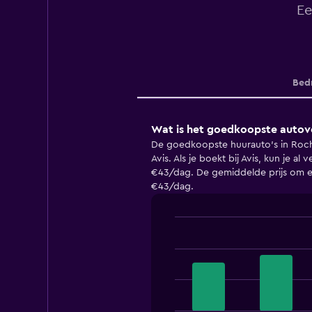
Ee
Bedr
Wat is het goedkoopste autove
De goedkoopste huurauto's in Roc
Avis. Als je boekt bij Avis, kun je al
€43/dag. De gemiddelde prijs om ee
€43/dag.
Bar
Chart
graphic.
chart
with
4
bars.
The