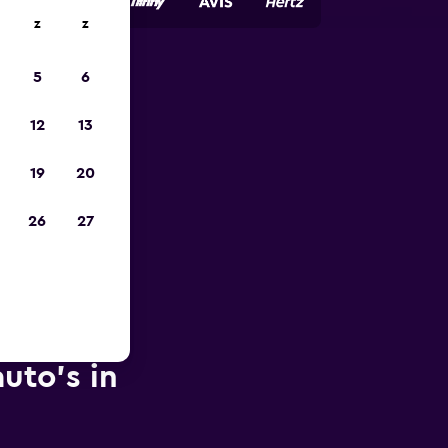
z
z
5
6
is-
12
13
19
20
26
27
uto's in