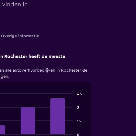
 vinden in
Overige informatie
in Rochester heeft de meeste
an alle autoverhuurbedrijven in Rochester de
ngen.
4.5
3
1.5
0