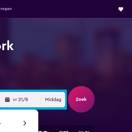
vragen
ork
Zoek
vr 21/8
Middag
6