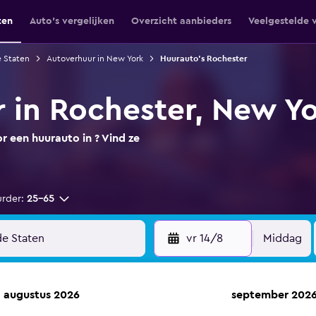
ten
Auto's vergelijken
Overzicht aanbieders
Veelgestelde 
e Staten
Autoverhuur in New York
Huurauto's Rochester
 in Rochester, New Y
 een huurauto in ? Vind ze
urder:
25-65
vr 14/8
Middag
augustus 2026
september 202